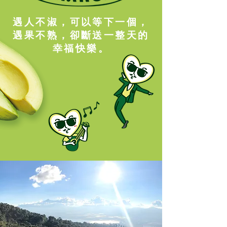
遇人不淑，可以等下一個，
遇果不熟，卻斷送一整天的
幸福快樂。