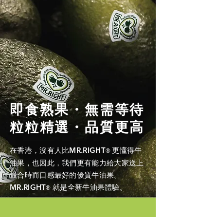
即食熟果・無需等待
粒粒精選・品質更高
在香港，沒有人比
MR.RIGHT
更懂得牛
®
油果，也因此，我們更有能力給大家送上
最合時而口感最好的優質牛油果。
MR.RIGHT
就是全新牛油果體驗。
®